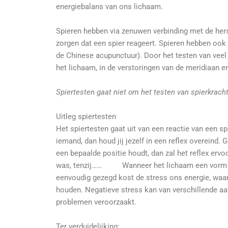
energiebalans van ons lichaam.
Spieren hebben via zenuwen verbinding met de her
zorgen dat een spier reageert. Spieren hebben ook
de Chinese acupunctuur). Door het testen van veel v
het lichaam, in de verstoringen van de meridiaan e
Spiertesten gaat niet om het testen van spierkracht
Uitleg spiertesten
Het spiertesten gaat uit van een reactie van een spi
iemand, dan houd jij jezelf in een reflex overeind. 
een bepaalde positie houdt, dan zal het reflex erv
was, tenzij…… Wanneer het lichaam een vorm van 
eenvoudig gezegd kost de stress ons energie, waar
houden. Negatieve stress kan van verschillende aar
problemen veroorzaakt.
Ter verduidelijking: