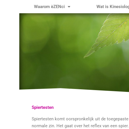
Ga
Waarom èZENci
Wat is Kinesiolo
naar
de
inhoud
Spiertesten
Spiertesten komt oorspronkelijk uit de toegepaste k
normale zin. Het gaat over het reflex van een spie